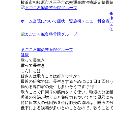
横浜市相模原市八王子市の交通事故治療認定整骨
(
ホーム
当院について
症状一覧
施術メニュー
料金表
(
まごころ鍼灸整骨院グループ
健康
歌って長生き
歌って長生き
こんにちは！！
皆さんは歌うことは好きですか？
最近の研究では、長生きするためには１日１回歌
勧める専門家の先生も多いそうです!(^^)!
歌うことで口周りの筋肉をよく使い、唾液の分泌
唾液の分泌が増えると免疫力もついてきて風邪にもなり
特に日本人の死因第３位は肺炎の原因は、唾液の
低下による誤嚥が多いとのことなので、歌うこと