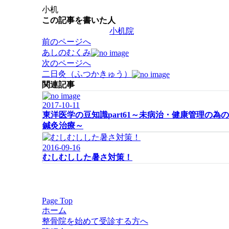
小机
この記事を書いた人
小机院
投
前のページへ
稿
あしのむくみ
ナ
次のページへ
ビ
二日灸（ふつかきゅう）
ゲ
関連記事
ー
2017-10-11
シ
東洋医学の豆知識part61～未病治・健康管理の為の
ョ
鍼灸治療～
ン
2016-09-16
むしむしした暑さ対策！
Page Top
ホーム
整骨院を始めて受診する方へ