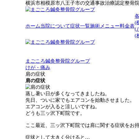
横浜市相模原市八王子市の交通事故治療認定整骨
(
ホーム
当院について
症状一覧
施術メニュー
料金表
(
まごころ鍼灸整骨院グループ
けが・痛み
肩の症状
肩の症状
蒸し暑い日が多くなってきましたね。
先日、ついに家でもエアコンを始動させました。
エアコンが入ると涼しいですね。
どうも三ッ沢下町院です。
ここ最近、三ッ沢下町院では肩に関する症状をお
症状として大きく分けると…