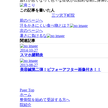
血行が悪くなって色々な症状が出始める前に身体
この記事を書いた人
三ツ沢下町院
投
前のページへ
稿
汗をかきにくい食べ物とは？
ナ
次のページへ
ビ
暑さに負けるな
ゲ
関連記事
ー
2014-10-27
シ
スマホ腱鞘炎
ョ
ン
2013-08-27
美容鍼第二弾！ビフォーアフター画像付き！！
Page Top
ホーム
整骨院を始めて受診する方へ
院紹介