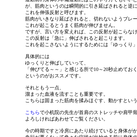
が、筋肉というのは瞬間的に引き延ばされると逆
これを伸張反射と呼びます。
筋肉がいきなり延ばされると、切れないようブレ
これが起こるとうまく筋肉が伸びません。
ですが、言い方を変えれば、この反射が起こらな
この反射は「急に」伸ばされると起こります。
これを起こさないようにするためには「ゆっくり
具体的には
ゆっくりと伸ばしていって、
「伸びてる～～」と感じる所で10～20秒止めてお
というのがおススメです。
それともう一点、
溜まった血液を流すことも重要です。
こちらは固まった筋肉を揉みほぐす、動かすとい
こちら
で小机院の先生が首肩のストレッチや肩甲
よろしければあわせてご覧ください。
今の時期ですと冷房にあたり続けていると身体が