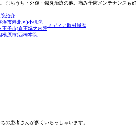
院。むちうち・外傷・鍼灸治療の他、痛み予防メンテナンスも
各院紹介
横浜市港北区)小机院
メディア取材履歴
(八王子市)京王堀之内院
相模原市)西橋本院
持ちの患者さんが多くいらっしゃいます。