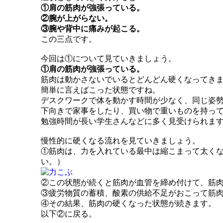
①肩の筋肉が強張っている。
②腕が上がらない。
③腕や背中に痛みが起こる。
この三点です。
今回は①について見ていきましょう。
①肩の筋肉が強張っている。
筋肉は動かさないでいるとどんどん硬くなってき
簡単に言えばこった状態ですね。
デスクワークで体を動かす時間が少なく、同じ姿勢
下向きで家事をしたり、買い物で重いものを持っ
勉強時間が長い学生さんなどに多く見受けられま
慢性的に硬くなる流れを見ていきましょう。
①筋肉は、力を入れている最中は縮こまって太く
い。）
②この状態が続くと筋肉が血管を締め付けて、筋
③疲労物質の蓄積、酸素の供給不足がおこって筋
④その結果、筋肉の硬くなった状態が続きます。
以下②に戻る。