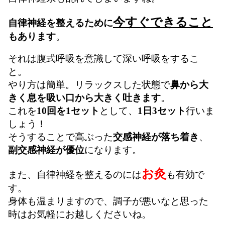
今すぐできること
自律神経を整えるために
もあります
。
それは腹式呼吸を意識して深い呼吸をするこ
と。
やり方は簡単。リラックスした状態で
鼻から大
きく息を吸い口から大きく吐きます
。
これを
10回を1セット
として、
1日3セット
行いま
しょう！
そうすることで高ぶった
交感神経が落ち着き
、
副交感神経が優位
になります。
お灸
また、自律神経を整えるのには
も有効で
す。
身体も温まりますので、調子が悪いなと思った
時はお気軽にお越しくださいね。