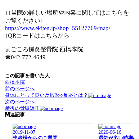
↓↓当院の詳しい場所や内容に関してはこちらを
ご覧ください↓↓
https://www.ekiten.jp/shop_55127769/map/
↓QRコードはこちらから↓
まごころ鍼灸整骨院 西橋本院
☎042-772-4649
この記事を書いた人
西橋本院
投
前のページへ
稿
身体にとって良い反応⁉○○反応とは？
ナ
次のページへ
ビ
産後の骨盤矯正
ゲ
関連記事
ー
シ
2019-11-07
2020-06-16
ョ
患者様からのご質問
湿気が多い時期の