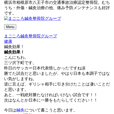
横浜市相模原市八王子市の交通事故治療認定整骨院。むち
うち・外傷・鍼灸治療の他、痛み予防メンテナンスも好評
です。
Menu
まごころ鍼灸整骨院グループ
健康
鍼灸効果！
鍼灸効果！
こんにちわ。
三ツ沢下町です。
昨日のサッカー日本代表惜しかったですね涙
勝てた試合だと思いましたが、やはり日本も本調子ではな
い気がしますね。
逆に言えば、ギリシャ相手に引き分けたことは凄いことだ
と思います。
あと、一戦絶対勝たなければいけない試合です！！
次はなんとか日本に一勝をもたらしてください！！
今日は
鍼灸
について書こうと思います。