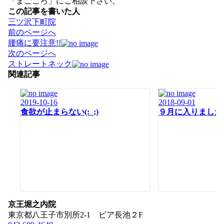
「まごころ」にご相談下さい。
この記事を書いた人
三ツ沢下町院
投
前のページへ
稿
腰痛に要注意!!
ナ
次のページへ
ビ
ストレートネック
ゲ
関連記事
ー
シ
2019-10-16
2018-09-01
ョ
食欲が止まらない(:_;)
９月に入りました
ン
京王堀之内院
東京都八王子市別所2-1 ビア長池２F