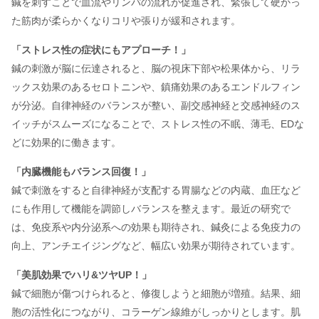
鍼を刺すことで血流やリンパの流れが促進され、緊張して硬かっ
た筋肉が柔らかくなりコリや張りが緩和されます。
「ストレス性の症状にもアプローチ！」
鍼の刺激が脳に伝達されると、脳の視床下部や松果体から、リラ
ックス効果のあるセロトニンや、鎮痛効果のあるエンドルフィン
が分泌。自律神経のバランスが整い、副交感神経と交感神経のス
イッチがスムーズになることで、ストレス性の不眠、薄毛、EDな
どに効果的に働きます。
「内臓機能もバランス回復！」
鍼で刺激をすると自律神経が支配する胃腸などの内蔵、血圧など
にも作用して機能を調節しバランスを整えます。最近の研究で
は、免疫系や内分泌系への効果も期待され、鍼灸による免疫力の
向上、アンチエイジングなど、幅広い効果が期待されています。
「美肌効果でハリ&ツヤUP！」
鍼で細胞が傷つけられると、修復しようと細胞が増殖。結果、細
胞の活性化につながり、コラーゲン線維がしっかりとします。肌