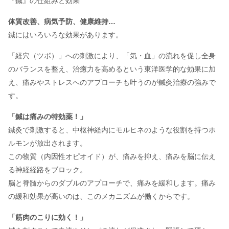
『鍼』の仕組みと効果
体質改善、病気予防、健康維持…
鍼にはいろいろな効果があります。
「経穴（ツボ）」への刺激により、「気・血」の流れを促し全身
のバランスを整え、治癒力を高めるという東洋医学的な効果に加
え、痛みやストレスへのアプローチも叶うのが鍼灸治療の強みで
す。
「鍼は痛みの特効薬！」
鍼灸で刺激すると、中枢神経内にモルヒネのような役割を持つホ
ルモンが放出されます。
この物質（内因性オピオイド）が、痛みを抑え、痛みを脳に伝え
る神経経路をブロック。
脳と脊髄からのダブルのアプローチで、痛みを緩和します。痛み
の緩和効果が高いのは、このメカニズムが働くからです。
「筋肉のこりに効く！」