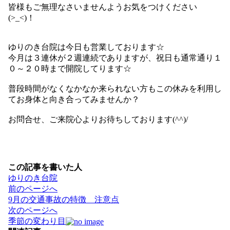
皆様もご無理なさいませんようお気をつけください
(>_<)！
ゆりのき台院は今日も営業しております☆
今月は３連休が２週連続でありますが、祝日も通常通り１
０～２０時まで開院してります☆
普段時間がなくなかなか来られない方もこの休みを利用し
てお身体と向き合ってみませんか？
お問合せ、ご来院心よりお待ちしております(^^)/
この記事を書いた人
ゆりのき台院
投
前のページへ
稿
9月の交通事故の特徴 注意点
ナ
次のページへ
ビ
季節の変わり目