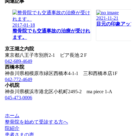
ゲ
関連記事
ー
シ
2021-11-21
ョ
目元の印象アップ
2017-01-18
ン
整骨院でも交通事故の治療が受けれ
ます。
京王堀之内院
東京都八王子市別所2-1 ビア長池２F
042-689-4649
西橋本院
神奈川県相模原市緑区西橋本4-1-1 三和西橋本店1F
042-772-4649
小机院
神奈川県横浜市港北区小机町2495-2 ma piece 1-A
045-473-0006
ホーム
整骨院を始めて受診する方へ
院紹介
患者さまの声