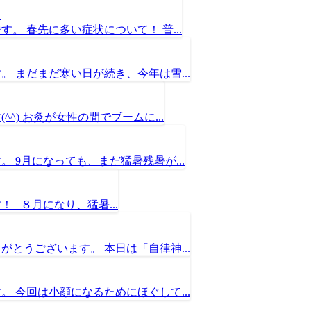
！
 春先に多い症状について！ 普...
 まだまだ寒い日が続き、今年は雪...
) お灸が女性の間でブームに...
 9月になっても、まだ猛暑残暑が...
 ８月になり、猛暑...
とうございます。 本日は「自律神...
 今回は小顔になるためにほぐして...