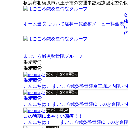
横浜市相模原市八王子市の交通事故治療認定整骨
(
ホーム
当院について
症状一覧
施術メニュー
料金表
(
まごころ鍼灸整骨院グループ
眼精疲労
眼精疲労
おすすめ治療法
眼精疲労
こんにちは。 まごころ鍼灸整骨院京王堀之内院です！
おすすめ治療法
眼精疲労
こんにちは！ まごころ鍼灸整骨院ゆりのき台院です(^^
けが・痛み
この時期に出やすい頭痛！！
こんにちは！！ まごころ鍼灸整骨院ゆりのき台院で