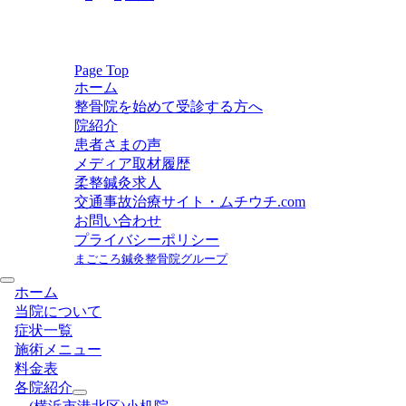
稿
の
ペ
ー
Page Top
ホーム
ジ
整骨院を始めて受診する方へ
送
院紹介
り
患者さまの声
メディア取材履歴
柔整鍼灸求人
交通事故治療サイト・ムチウチ.com
お問い合わせ
プライバシーポリシー
まごころ鍼灸整骨院グループ
ホーム
当院について
症状一覧
施術メニュー
料金表
各院紹介