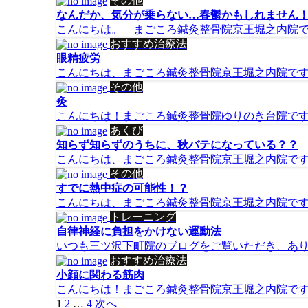
その他
なんだか、気分が乗らない…春鬱かもしれません
こんにちは。 まごころ鍼灸整骨院京王堀之内院です。
おすすめ治療法
眼精疲労
こんにちは、まごころ鍼灸整骨院京王堀之内院です。
その他
灸
こんにちは！まごころ鍼灸整骨院ゆりのき台院です(^^
あくび
知らず知らずのうちに、秋バテになっている？？
こんにちは、まごころ鍼灸整骨院京王堀之内院です。
その他
すでに熱中症の可能性！？
こんにちは、まごころ鍼灸整骨院京王堀之内院です！
トレーニング
自律神経に負担をかけない運動法
いつも三ツ沢下町院のブログをご覧いただき、ありが
おすすめ治療法
小顔に関わる筋肉
こんにちは！まごころ鍼灸整骨院京王堀之内院です。
投
1
2
…
4
次へ