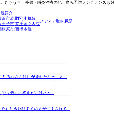
院。むちうち・外傷・鍼灸治療の他、痛み予防メンテナンスも
各院紹介
横浜市港北区)小机院
メディア取材履歴
(八王子市)京王堀之内院
相模原市)西橋本院
 みなさんは目が疲れたな〜、と...
)/ 最近は梅雨が明けたと...
す！ 今回は多くの方が悩まされて...